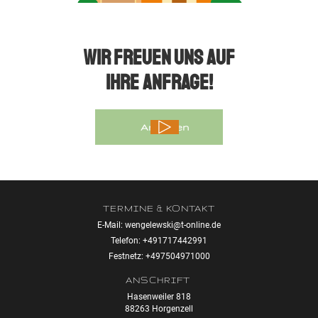
WIR FREUEN UNS AUF
IHRE ANFRAGE!
Anfragen
TERMINE & KONTAKT
E-Mail: wengelewski@t-online.de
Telefon: +491717442991
Festnetz: +497504971000
ANSCHRIFT
Hasenweiler 818
88263 Horgenzell